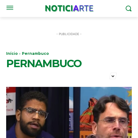
- PUBLICIDADE -
Início
Pernambuco
PERNAMBUCO
AGRO
ARTIGOS E OPINIÃO
BRASIL
COMUNICAÇÃO