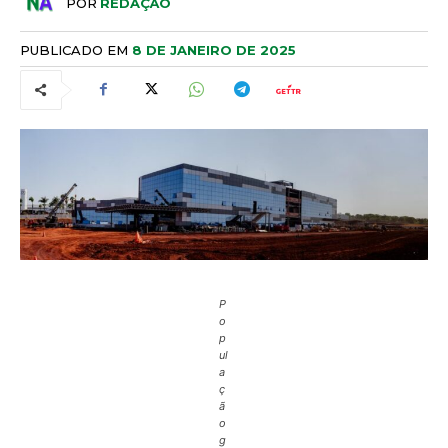
POR
REDAÇÃO
PUBLICADO EM
8 DE JANEIRO DE 2025
P
o
p
ul
a
ç
ã
o
g