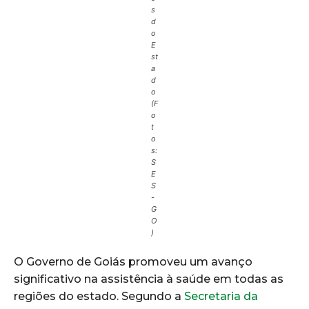
s
d
o
E
st
a
d
o
(F
o
t
o
s:
S
E
S
-
G
O
)
O Governo de Goiás promoveu um avanço
significativo na assistência à saúde em todas as
regiões do estado. Segundo a
Secretaria da