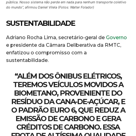
pública. Nosso sistema não perde em nada para nenhum transporte coletivo
do mundo”, afirmou Daniel Vilela (Fotos: Walter Folador)
SUSTENTABILIDADE
Adriano Rocha Lima, secretário-geral de
Govern
o
e presidente da Câmara Deliberativa da RMTC,
enfatizou o compromisso com a
sustentabilidade.
“ALÉM DOS ÔNIBUS ELÉTRICOS,
TEREMOS VEÍCULOS MOVIDOS A
BIOMETANO, PROVENIENTE DO
RESÍDUO DA CANA-DE-AÇÚCAR, E
O PADRÃO EURO 6, QUE REDUZ A
EMISSÃO DE CARBONO E GERA
CRÉDITOS DE CARBONO. ESSA
FROTA DE ALTÍSSIMA QUALIDADE