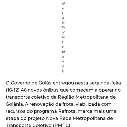
(F
o
t
o
s:
W
al
te
r
F
ol
a
d
o
r)
O Governo de Goiás entregou nesta segunda-feira
(16/12) 46 novos ônibus que começam a operar no
transporte coletivo da Região Metropolitana de
Goiânia. A renovação da frota, viabilizada com
recursos do programa Refrota, marca mais uma
etapa do projeto Nova Rede Metropolitana de
Transporte Coletivo (RMTC).