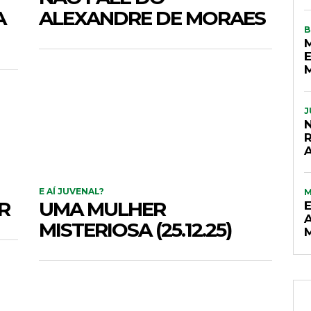
A
ALEXANDRE DE MORAES
B
E
J
N
E AÍ JUVENAL?
R
UMA MULHER
MISTERIOSA (25.12.25)