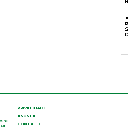
R
J
PRIVACIDADE
ANUNCIE
es no
CONTATO
eza