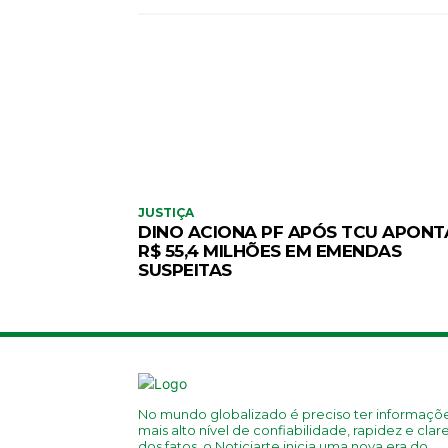
JUSTIÇA
DINO ACIONA PF APÓS TCU APONT
R$ 55,4 MILHÕES EM EMENDAS
SUSPEITAS
No mundo globalizado é preciso ter informaçõ
mais alto nível de confiabilidade, rapidez e clar
dos fatos, o Noticiarte inicia uma nova era do