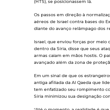
(HTS), se posicionassem lá.
Os passos em direção à normaliza
aéreos de Israel contra bases do Ex
diante do avanço relâmpago dos r
Israel, que enviou forças por meio 
dentro da Síria, disse que seus at
armas caiam em mãos hostis. O paí
avançado além da zona de proteção
Em um sinal de que os estrangeiro
antiga afiliada da Al Qaeda que li
tem enfatizado seu rompimento com
Síria minimizou sua designação com
“Até o momento, a realidade é qu