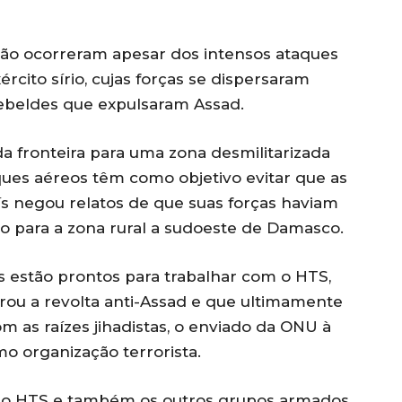
ção ocorreram apesar dos intensos ataques
ército sírio, cujas forças se dispersaram
ebeldes que expulsaram Assad.
da fronteira para uma zona desmilitarizada
aques aéreos têm como objetivo evitar que as
s negou relatos de que suas forças haviam
 para a zona rural a sudoeste de Damasco.
s estão prontos para trabalhar com o HTS,
derou a revolta anti-Assad e que ultimamente
 as raízes jihadistas, o enviado da ONU à
o organização terrorista.
e o HTS e também os outros grupos armados