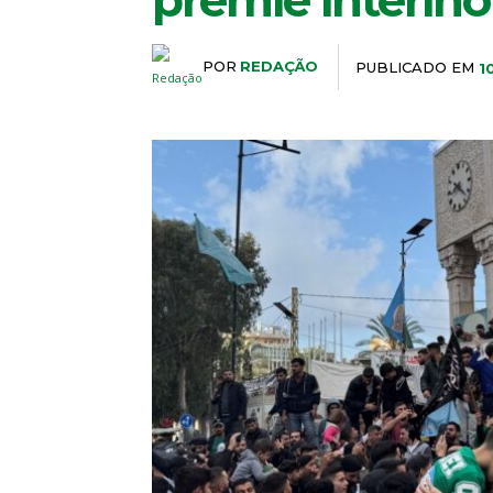
premiê interino
POR
REDAÇÃO
PUBLICADO EM
1