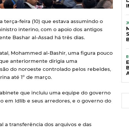
a terça-feira (10) que estava assumindo o
J
istro interino, com o apoio dos antigos
S
nte Bashar al-Assad há três dias.
tatal, Mohammed al-Bashir, uma figura pouco
E
 que anteriormente dirigia uma
B
ão do noroeste controlado pelos rebeldes,
rina até 1º de março.
abinete que incluiu uma equipe do governo
o em Idlib e seus arredores, e o governo do
l a transferência dos arquivos e das