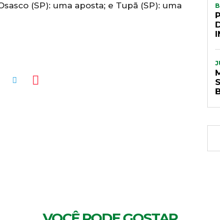
 Osasco (SP): uma aposta; e Tupã (SP): uma
B
J
S
MENTÁRIOS
VOCÊ PODE GOSTAR