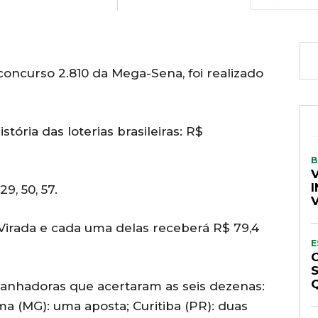
concurso 2.810 da Mega-Sena, foi realizado
tória das loterias brasileiras: R$
B
I
29, 50, 57.
Virada e cada uma delas receberá R$ 79,4
E
ganhadoras que acertaram as seis dezenas:
ima (MG): uma aposta; Curitiba (PR): duas