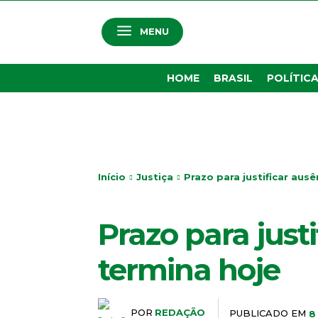
MENU
HOME
BRASIL
POLÍTIC
Início
Justiça
Prazo para justificar aus
JUSTIÇA
Prazo para just
termina hoje
POR
REDAÇÃO
PUBLICADO EM
8