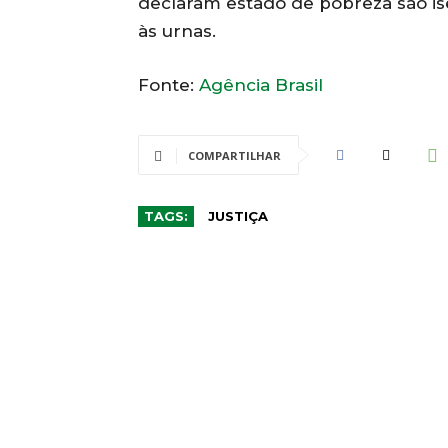
declaram estado de pobreza são i
às urnas.
Fonte:
Agência Brasil
COMPARTILHAR
TAGS:
JUSTIÇA
CO