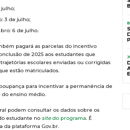
julho;
 3 de julho;
B
o: 6 de julho.
mbém pagará as parcelas do incentivo
conclusão de 2025 aos estudantes que
J
trajetórias escolares enviadas ou corrigidas
que estão matriculados.
oupança para incentivar a permanência de
o do ensino médio.
deral podem consultar os dados sobre os
do estudante no
site
do programa
. É
a da plataforma Gov.br.