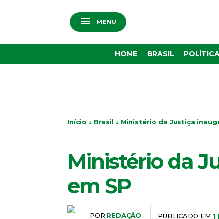
MENU
HOME
BRASIL
POLÍTIC
Início
Brasil
Ministério da Justiça inaug
BRASIL
Ministério da J
em SP
POR
REDAÇÃO
PUBLICADO EM
1