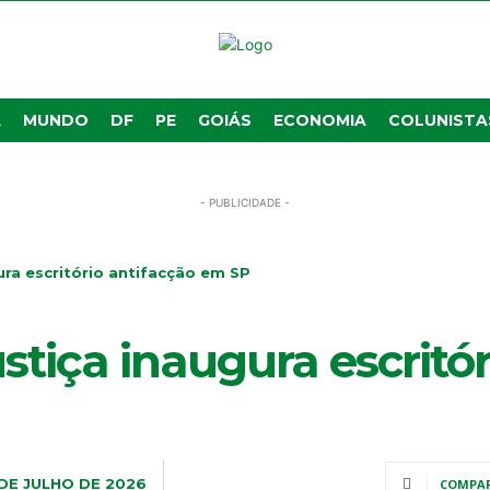
A
MUNDO
DF
PE
GOIÁS
ECONOMIA
COLUNISTA
- PUBLICIDADE -
ura escritório antifacção em SP
ustiça inaugura escritó
 DE JULHO DE 2026
COMPA