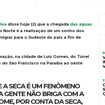
ilva
disse hoje (2) que a chegada
das águas
o Norte é a realização de um sonho dos
migrar para o Sudeste do país a fim de
B
uração, na cidade de Luís Gomes, do Túnel
I
s do São Francisco na Paraíba ao oeste
E
E A SECA É UM FENÔMENO
A GENTE NÃO BRIGA COM A
OME, POR CONTA DA SECA,