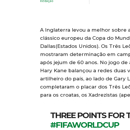
A Inglaterra levou a melhor sobre a
clássico europeu da Copa do Mundo
Dallas(Estados Unidos). Os Três Leõ
mostraram determinação em campo 
após jejum de 60 anos. No jogo de
Hary Kane balançou a redes duas ve
artilheiro do país, ao lado de Gary
completaram o placar dos Três Le
para os croatas, os Xadrezistas (ap
THREE POINTS FOR THE THR
#FIFAWORLDCUP