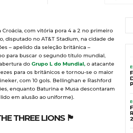
 Croácia, com vitória pora 4 a 2 no primeiro
, disputado no AT&T Stadium, na cidade de
es – apelido da seleção britânica –
para buscar o segundo título mundial,
 abertura do
Grupo L do Mundial,
o atacante
E
zes para os britânicos e tornou-se o maior
 Lineker, com 10 gols. Bellinghan e Rashford
ões, enquanto Baturina e Musa descontaram
elido em alusão ao uniforme).
E
R
EE LIONS 🏴󠁧󠁢󠁥󠁮󠁧󠁿