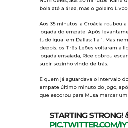
Num deles, aos 20 minutos, Kane d
bola até a área, mas o goleiro Livc
Aos 35 minutos, a Croácia roubou a 
jogada do empate. Após levantament
tudo igual em Dallas: 1 a 1. Mas 
depois, os Três Leões voltaram a l
jogada ensaiada, Rice cobrou esca
subir sozinho vindo de trás.
E quem já aguardava o intervalo do 
empate último minuto do jogo, após
que escorou para Musa marcar um 
STARTING STRONG! 
PIC.TWITTER.COM/I