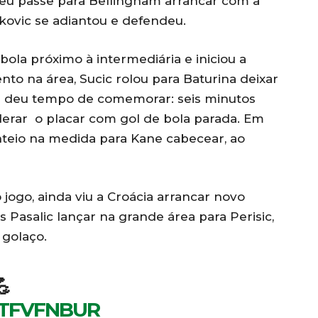
eu passe para Bellingham arrancar com a
okovic se adiantou e defendeu.
bola próximo à intermediária e iniciou a
o na área, Sucic rolou para Baturina deixar
nem deu tempo de comemorar: seis minutos
iderar o placar com gol de bola parada. Em
nteio na medida para Kane cabecear, ao
jogo, ainda viu a Croácia arrancar novo
 Pasalic lançar na grande área para Perisic,
golaço.

YTFVFNBUR