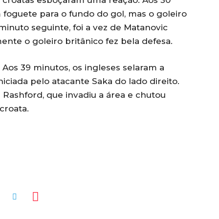
os croatas esboçaram uma reação. Aos 30
 foguete para o fundo do gol, mas o goleiro
inuto seguinte, foi a vez de Matanovic
te o goleiro britânico fez bela defesa.
Aos 39 minutos, os ingleses selaram a
iniciada pelo atacante Saka do lado direito.
a Rashford, que invadiu a área e chutou
croata.