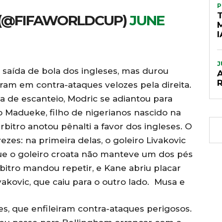
P
 (@FIFAWORLDCUP)
JUNE
I
J
saída de bola dos ingleses, mas durou
ram em contra-ataques velozes pela direita.
a de escanteio, Modric se adiantou para
o Madueke, filho de nigerianos nascido na
rbitro anotou pênalti a favor dos ingleses. O
zes: na primeira delas, o goleiro Livakovic
ue o goleiro croata não manteve um dos pés
bitro mandou repetir, e Kane abriu placar
vakovic, que caiu para o outro lado. Musa e
es, que enfileiram contra-ataques perigosos.