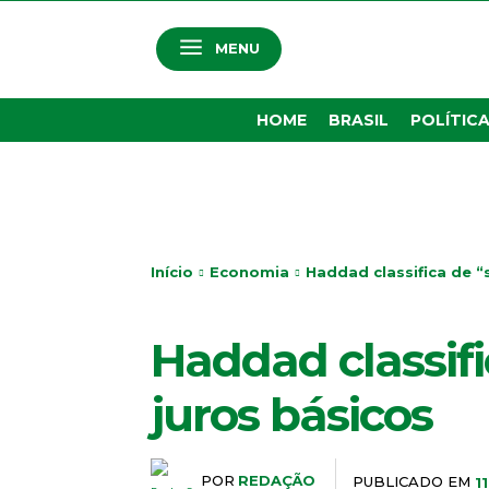
MENU
HOME
BRASIL
POLÍTIC
Início
Economia
Haddad classifica de “
ECONOMIA
Haddad classifi
juros básicos
POR
REDAÇÃO
PUBLICADO EM
1