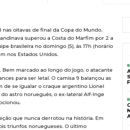
l nas oitavas de final da Copa do Mundo.
escandinava superou a Costa do Marfim por 2 a
uipe brasileira no domingo (5), às 17h (horário
bém nos Estados Unidos.
B
u. Bem marcado ao longo do jogo, o atacante
nces para ser letal. O camisa 9 balançou as
m de se igualar o craque argentino Lionel
 do astro norueguês, o ex-lateral Alf-Inge
B
ocionou.
A
eleção que nunca derrotou na história. Em
ois triunfos noruegueses. O último