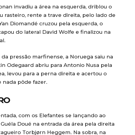
Konan invadiu a área na esquerda, driblou o
asteiro, rente a trave direita, pelo lado de
, Yan Diomandé cruzou pela esquerda, o
pou do lateral David Wolfe e finalizou na
l.
da pressão marfinense, a Noruega saiu na
tin Odegaard abriu para Antonio Nusa pela
, levou para a perna direita e acertou o
e nada pôde fazer.
IRO
entada, com os Elefantes se lançando ao
 Guéla Doué na entrada da área pela direita
 zagueiro Torbjørn Heggem. Na sobra, na