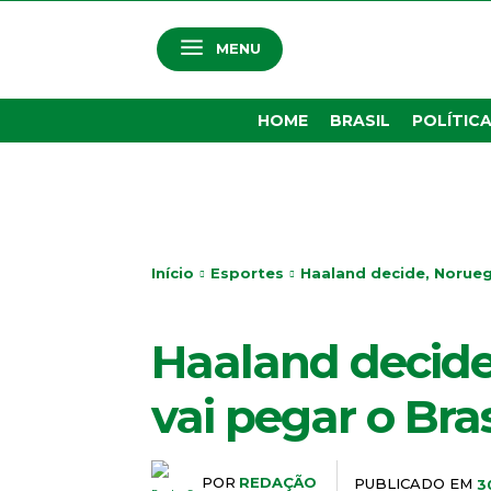
MENU
HOME
BRASIL
POLÍTIC
Início
Esportes
Haaland decide, Norueg
ESPORTES
Haaland decide
vai pegar o Bras
POR
REDAÇÃO
PUBLICADO EM
3