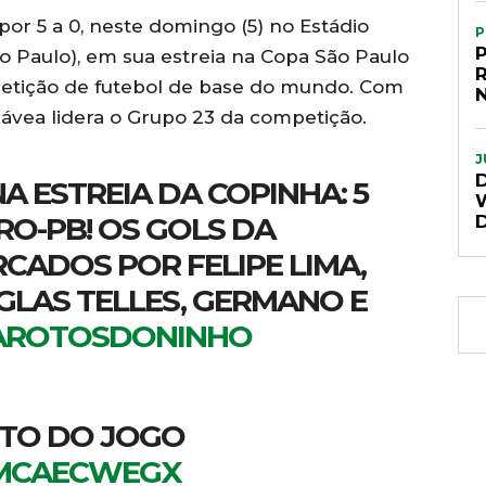
or 5 a 0, neste domingo (5) no Estádio
P
P
o Paulo), em sua estreia na Copa São Paulo
mpetição de futebol de base do mundo. Com
ávea lidera o Grupo 23 da competição.
J
A ESTREIA DA COPINHA: 5
RO-PB! OS GOLS DA
CADOS POR FELIPE LIMA,
LAS TELLES, GERMANO E
AROTOSDONINHO
OTO DO JOGO
8MCAECWEGX