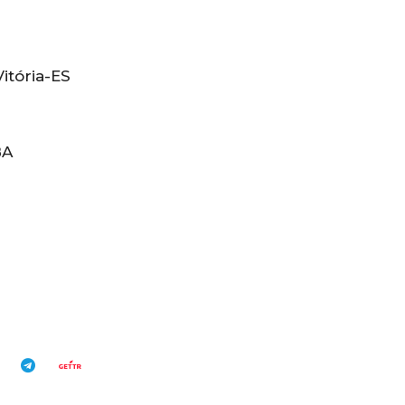
Vitória-ES
BA