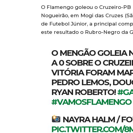
O Flamengo goleou o Cruzeiro-PB p
Nogueirão, em Mogi das Cruzes (Sã
de Futebol Júnior, a principal co
este resultado o Rubro-Negro da G
O MENGÃO GOLEIA N
A 0 SOBRE O CRUZEI
VITÓRIA FORAM MAR
PEDRO LEMOS, DOUG
RYAN ROBERTO!
#G
#VAMOSFLAMENGO
NAYRA HALM / F
PIC.TWITTER.COM/