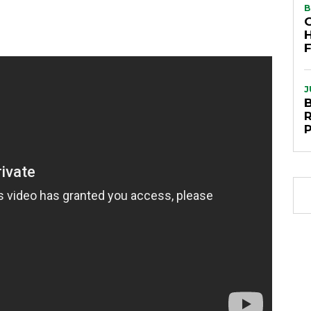
B
J
P