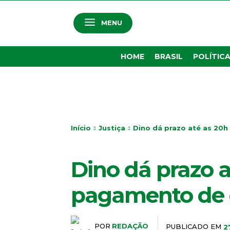
MENU
HOME
BRASIL
POLÍTIC
Início
Justiça
Dino dá prazo até as 20
JUSTIÇA
Dino dá prazo 
pagamento de
POR
REDAÇÃO
PUBLICADO EM
2