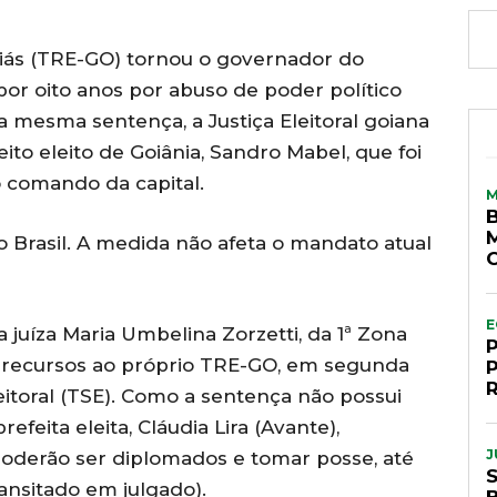
oiás (TRE-GO) tornou o governador do
por oito anos por abuso de poder político
a mesma sentença, a Justiça Eleitoral goiana
ito eleito de Goiânia, Sandro Mabel, que foi
o comando da capital.
ão Brasil. A medida não afeta o mandato atual
E
a juíza Maria Umbelina Zorzetti, da 1ª Zona
em recursos ao próprio TRE-GO, em segunda
leitoral (TSE). Como a sentença não possui
efeita eleita, Cláudia Lira (Avante),
J
oderão ser diplomados e tomar posse, até
ransitado em julgado).