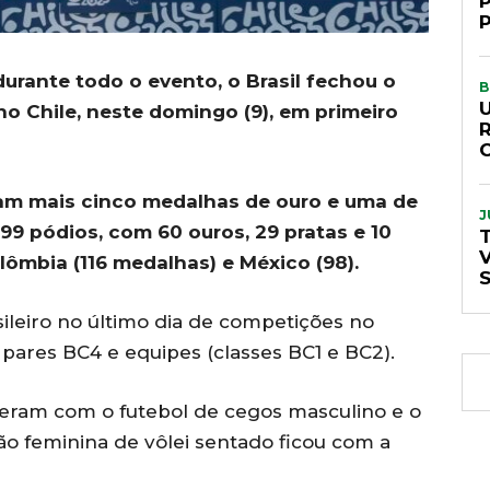
durante todo o evento, o Brasil fechou o
B
o Chile, neste domingo (9), em primeiro
am mais cinco medalhas de ouro e uma de
J
r 99 pódios, com 60 ouros, 29 pratas e 10
T
lômbia (116 medalhas) e México (98).
ileiro no último dia de competições no
 pares BC4 e equipes (classes BC1 e BC2).
vieram com o futebol de cegos masculino e o
ção feminina de vôlei sentado ficou com a