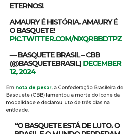
ETERNOS!
AMAURY É HISTÓRIA. AMAURY É
O BASQUETE!
PIC.TWITTER.COM/NXQRBBDTPZ
— BASQUETE BRASIL – CBB
(@BASQUETEBRASIL)
DECEMBER
12, 2024
Em
nota de pesar,
a Confederação Brasileira de
Basquete (CBB) lamentou a morte do ícone da
modalidade e declarou luto de três dias na
entidade.
“O BASQUETE ESTÁ DE LUTO. O
BRASIL E O MUNDO PERDERAM