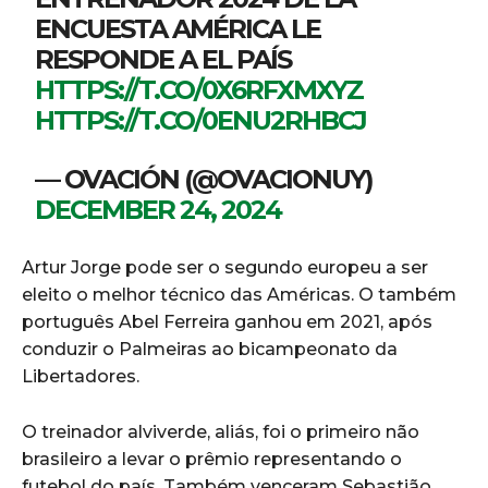
ENCUESTA AMÉRICA LE
RESPONDE A EL PAÍS
HTTPS://T.CO/0X6RFXMXYZ
HTTPS://T.CO/0ENU2RHBCJ
— OVACIÓN (@OVACIONUY)
DECEMBER 24, 2024
Artur Jorge pode ser o segundo europeu a ser
eleito o melhor técnico das Américas. O também
português Abel Ferreira ganhou em 2021, após
conduzir o Palmeiras ao bicampeonato da
Libertadores.
O treinador alviverde, aliás, foi o primeiro não
brasileiro a levar o prêmio representando o
futebol do país. Também venceram Sebastião