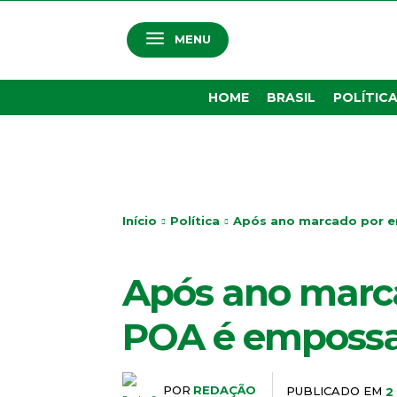
MENU
HOME
BRASIL
POLÍTIC
Início
Política
Após ano marcado por e
POLÍTICA
Após ano marcad
POA é emposs
POR
REDAÇÃO
PUBLICADO EM
2