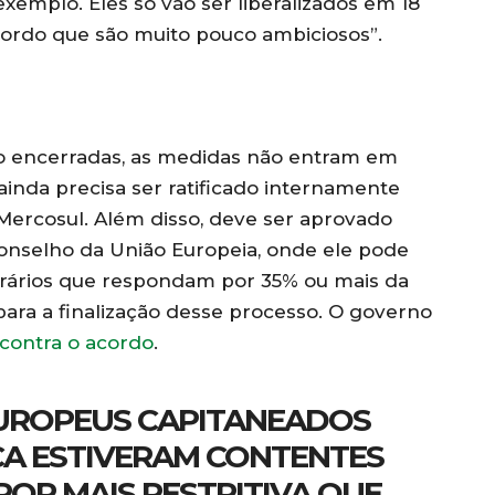
xemplo. Eles só vão ser liberalizados em 18
ordo que são muito pouco ambiciosos”.
o encerradas, as medidas não entram em
ainda precisa ser ratificado internamente
ercosul. Além disso, deve ser aprovado
onselho da União Europeia, onde ele pode
trários que respondam por 35% ou mais da
ara a finalização desse processo. O governo
 contra o acordo
.
EUROPEUS CAPITANEADOS
A ESTIVERAM CONTENTES
POR MAIS RESTRITIVA QUE