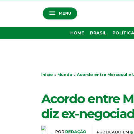
MENU
HOME
BRASIL
POLÍTIC
Início
Mundo
Acordo entre Mercosul e U
MUNDO
Acordo entre Me
diz ex-negocia
POR
REDAÇÃO
PUBLICADO EM
8